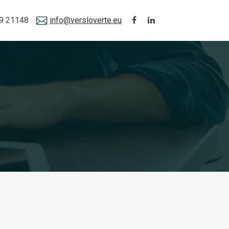
9 21148
info@versloverte.eu